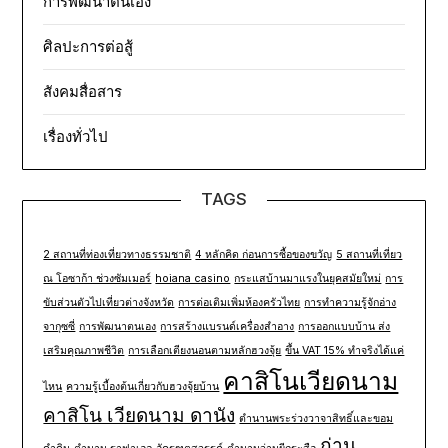
การพัฒนาตนเอง
ศิลปะการต่อสู้
สังคมสื่อสาร
เรื่องทั่วไป
TAGS
2 สถานที่ท่องเที่ยวทางธรรมชาติ
4 หลักคิด ก่อนการซื้อของขวัญ
5 สถานที่เที่ยว
ณ โอซาก้า ช่วงซัมเมอร์
hoiana casino
กระแสบ้านมาแรงในยุคสมัยใหม่
การ
ขับส่วนตัวไปเที่ยวต่างจังหวัด
การต่อเติมเพิ่มห้องครัวไทย
การทำความรู้จักอ่าง
จากุซซี่
การพัฒนาตนเอง
การสร้างแบรนด์เครื่องสำอาง
การออกแบบบ้าน ส่ง
เสริมคุณภาพชีวิต
การเลือกเตียงนอนตามหลักฮวงจุ้ย
ขึ้น VAT 15% ทำจริงได้แค่
คาสิโนเวียดนาม
ไหน
ความรู้เบื้องต้นเกี่ยวกับฮวงจุ้ยบ้าน
คาสิโน เวียดนาม ดานัง
ตำนานพระร่วงวาจาสิทธิ์และขอม
ถ่าน