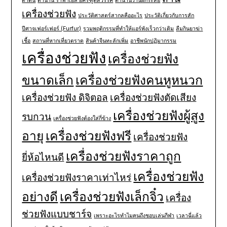
ดำดิน
ตำนาน ราฟาเอล อัครฑูตสวรรค์
ตำนานว่านผีกระสือ
เครื่องช่วยฟัง
ประวัติศาสตร์สากลคืออะไร
ประวัติเกี่ยวกับการสัก
ปีศาจเฟอร์เฟอร์ (Furfur)
รวมพฤติกรรมที่ทำให้แอร์พังเร็วกว่าเดิม
ลืมกินยาฆ่า
เชื้อ
สถานที่หากเที่ยวตราด
สินค้าจีนทะลักเพิ่ม
อาชีพนักปฏิมากรรม
เครื่องช่วยฟัง
เครื่องช่วยฟัง
ขนาดเล็ก
เครื่องช่วยฟังคนหูหนวก
เครื่องช่วยฟัง ดิจิตอล
เครื่องช่วยฟังตัดเสียง
เครื่องช่วยฟังผู้สูง
รบกวน
เครื่องช่วยฟังต้องใส่กี่ข้าง
อายุ
เครื่องช่วยฟังฟรี
เครื่องช่วยฟัง
เครื่องช่วยฟังราคาถูก
ยี่ห้อไหนดี
เครื่องช่วยฟัง
เครื่องช่วยฟังราคาเท่าไหร่
อย่างดี
เครื่องช่วยฟังเล็กจิ๋ว
เครื่อง
ช่วยฟังแบบชาร์จ
เพราะอะไรทำไมคนถึงชอบเล่นกีฬา
เวลาฉี่แล้ว