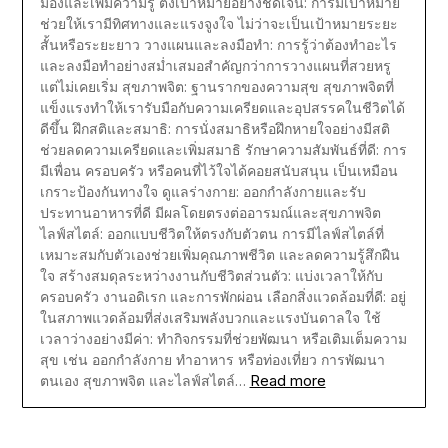
มองและเพิ่มความรู้ ตั้งเป้าหมายอย่างชัดเจน: การมีเป้าหมาย
ช่วยให้เรามีทิศทางและแรงจูงใจ ไม่ว่าจะเป็นเป้าหมายระยะ
สั้นหรือระยะยาว วางแผนและลงมือทำ: การรู้ว่าต้องทำอะไร
และลงมือทำอย่างสม่ำเสมอสำคัญกว่าการวางแผนที่สวยหรู
แต่ไม่เคยเริ่ม สุขภาพจิต: ฐานรากของความสุข สุขภาพจิตที่
แข็งแรงทำให้เรารับมือกับความเครียดและอุปสรรคในชีวิตได้
ดีขึ้น ฝึกสติและสมาธิ: การนั่งสมาธิหรือฝึกหายใจอย่างมีสติ
ช่วยลดความเครียดและเพิ่มสมาธิ รักษาความสัมพันธ์ที่ดี: การ
มีเพื่อน ครอบครัว หรือคนที่ไว้ใจได้คอยสนับสนุน เป็นเหมือน
เกราะป้องกันทางใจ ดูแลร่างกาย: ออกกำลังกายและรับ
ประทานอาหารที่ดี มีผลโดยตรงต่ออารมณ์และสุขภาพจิต
ไลฟ์สไตล์: ออกแบบชีวิตให้ตรงกับตัวตน การมีไลฟ์สไตล์ที่
เหมาะสมกับตัวเองช่วยเพิ่มคุณภาพชีวิต และลดความรู้สึกฝืน
ใจ สร้างสมดุลระหว่างงานกับชีวิตส่วนตัว: แบ่งเวลาให้กับ
ครอบครัว งานอดิเรก และการพักผ่อน เลือกสิ่งแวดล้อมที่ดี: อยู่
ในสภาพแวดล้อมที่ส่งเสริมพลังบวกและแรงบันดาลใจ ใช้
เวลาว่างอย่างมีค่า: ทำกิจกรรมที่ช่วยพัฒนา หรือเติมเต็มความ
สุข เช่น ออกกำลังกาย ทำอาหาร หรือท่องเที่ยว การพัฒนา
Read more
ตนเอง สุขภาพจิต และไลฟ์สไตล์…