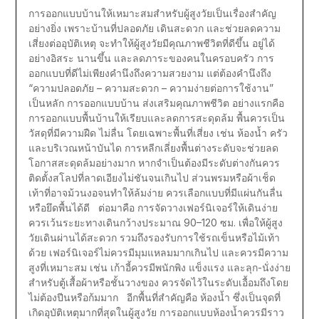
การออกแบบบ้านให้เหมาะสมสำหรับผู้สูงวัยเป็นเรื่องสำคัญ
อย่างยิ่ง เพราะบ้านที่ปลอดภัย เดินสะดวก และช่วยลดความ
เสี่ยงต่ออุบัติเหตุ จะทำให้ผู้สูงวัยมีคุณภาพชีวิตที่ดีขึ้น อยู่ได้
อย่างอิสระ นานขึ้น และลดภาระของคนในครอบครัว การ
ออกแบบที่ดีไม่เพียงคำนึงถึงความสวยงาม แต่ต้องคำนึงถึง
“ความปลอดภัย – ความสะดวก – ความง่ายต่อการใช้งาน”
เป็นหลัก การออกแบบบ้าน ส่งเสริมคุณภาพชีวิต อย่างแรกคือ
การออกแบบพื้นบ้านให้เรียบและลดการสะดุดล้ม พื้นควรเป็น
วัสดุที่มีความฝืด ไม่ลื่น โดยเฉพาะพื้นที่เสี่ยง เช่น ห้องน้ำ ครัว
และบริเวณหน้าบันได การหลีกเลี่ยงพื้นต่างระดับจะช่วยลด
โอกาสสะดุดล้มอย่างมาก หากจำเป็นต้องมีระดับต่างกันควร
ติดตั้งสโลปที่ลาดเอียงไม่ชันจนเกินไป ส่วนพรมหรือผ้าเช็ด
เท้าที่อาจม้วนงอจนทำให้ล้มง่าย ควรเลือกแบบที่มีแผ่นกันลื่น
หรือยึดพื้นได้ดี ต่อมาคือ การจัดวางเฟอร์นิเจอร์ให้เดินง่าย
ควรเว้นระยะทางเดินกว้างประมาณ 90–120 ซม. เพื่อให้ผู้สูง
วัยเดินผ่านได้สะดวก รวมถึงรองรับการใช้รถเข็นหรือไม้เท้า
ด้วย เฟอร์นิเจอร์ไม่ควรมีมุมแหลมมากเกินไป และควรมีความ
สูงที่เหมาะสม เช่น เก้าอี้ควรมีพนักพิง แข็งแรง และลุก-นั่งง่าย
สำหรับตู้เสื้อผ้าหรือชั้นวางของ ควรจัดไว้ในระดับเอื้อมถึงโดย
ไม่ต้องปีนหรือก้มมาก อีกพื้นที่สำคัญคือ ห้องน้ำ ซึ่งเป็นจุดที่
เกิดอุบัติเหตุมากที่สุดในผู้สูงวัย การออกแบบห้องน้ำควรมีราว