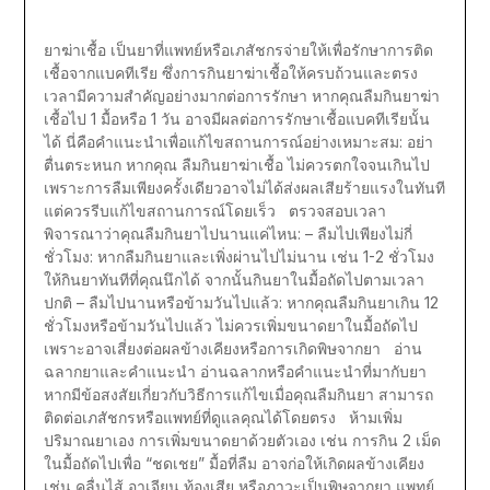
ยาฆ่าเชื้อ เป็นยาที่แพทย์หรือเภสัชกรจ่ายให้เพื่อรักษาการติด
เชื้อจากแบคทีเรีย ซึ่งการกินยาฆ่าเชื้อให้ครบถ้วนและตรง
เวลามีความสำคัญอย่างมากต่อการรักษา หากคุณลืมกินยาฆ่า
เชื้อไป 1 มื้อหรือ 1 วัน อาจมีผลต่อการรักษาเชื้อแบคทีเรียนั้น
ได้ นี่คือคำแนะนำเพื่อแก้ไขสถานการณ์อย่างเหมาะสม: อย่า
ตื่นตระหนก หากคุณ ลืมกินยาฆ่าเชื้อ ไม่ควรตกใจจนเกินไป
เพราะการลืมเพียงครั้งเดียวอาจไม่ได้ส่งผลเสียร้ายแรงในทันที
แต่ควรรีบแก้ไขสถานการณ์โดยเร็ว ตรวจสอบเวลา
พิจารณาว่าคุณลืมกินยาไปนานแค่ไหน: – ลืมไปเพียงไม่กี่
ชั่วโมง: หากลืมกินยาและเพิ่งผ่านไปไม่นาน เช่น 1-2 ชั่วโมง
ให้กินยาทันทีที่คุณนึกได้ จากนั้นกินยาในมื้อถัดไปตามเวลา
ปกติ – ลืมไปนานหรือข้ามวันไปแล้ว: หากคุณลืมกินยาเกิน 12
ชั่วโมงหรือข้ามวันไปแล้ว ไม่ควรเพิ่มขนาดยาในมื้อถัดไป
เพราะอาจเสี่ยงต่อผลข้างเคียงหรือการเกิดพิษจากยา อ่าน
ฉลากยาและคำแนะนำ อ่านฉลากหรือคำแนะนำที่มากับยา
หากมีข้อสงสัยเกี่ยวกับวิธีการแก้ไขเมื่อคุณลืมกินยา สามารถ
ติดต่อเภสัชกรหรือแพทย์ที่ดูแลคุณได้โดยตรง ห้ามเพิ่ม
ปริมาณยาเอง การเพิ่มขนาดยาด้วยตัวเอง เช่น การกิน 2 เม็ด
ในมื้อถัดไปเพื่อ “ชดเชย” มื้อที่ลืม อาจก่อให้เกิดผลข้างเคียง
เช่น คลื่นไส้ อาเจียน ท้องเสีย หรือภาวะเป็นพิษจากยา แพทย์