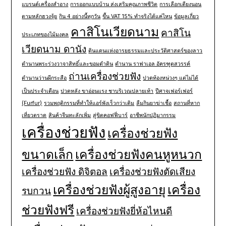
แบรนด์เครื่องสำอาง
การออกแบบบ้าน ส่งเสริมคุณภาพชีวิต
การเลือกเตียงนอน
ตามหลักฮวงจุ้ย
กิน 4 อย่างนี้ทุกวัน
ขึ้น VAT 15% ทำจริงได้แค่ไหน
ข้อมูลเกี่ยว
คาสิโนเวียดนาม
คาสิโน
ประเภทของไม้มงคล
เวียดนาม ดานัง
ดินแดนแห่งอารยธรรมและประวัติศาสตร์ของลาว
ตำนานพระร่วงวาจาสิทธิ์และขอมดำดิน
ตำนาน ราฟาเอล อัครฑูตสวรรค์
ถ่านเครื่องช่วยฟัง
ตำนานว่านผีกระสือ
ปวดท้องหน่วงๆ แต่ไม่ได้
เป็นประจำเดือน
ปวดหลัง ขาอ่อนแรง ชาบริเวณปลายเท้า
ปีศาจเฟอร์เฟอร์
(Furfur)
รวมพฤติกรรมที่ทำให้แอร์พังเร็วกว่าเดิม
ลืมกินยาฆ่าเชื้อ
สถานที่หาก
เที่ยวตราด
สินค้าจีนทะลักเพิ่ม
สู่ขิตคอฟฟี่บาร์
อาชีพนักปฏิมากรรม
เครื่องช่วยฟัง
เครื่องช่วยฟัง
ขนาดเล็ก
เครื่องช่วยฟังคนหูหนวก
เครื่องช่วยฟัง ดิจิตอล
เครื่องช่วยฟังตัดเสียง
เครื่องช่วยฟังผู้สูงอายุ
เครื่อง
รบกวน
ช่วยฟังฟรี
เครื่องช่วยฟังยี่ห้อไหนดี