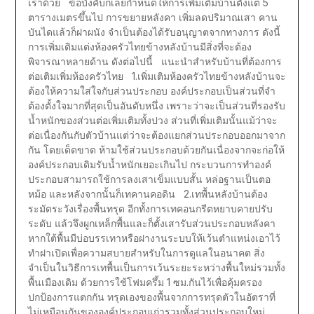
เราด้วย ข้อบังคับก็เลยกำหนดให้การเพิ่มเติมบ้านตั้งแต่ 5
ตารางเมตรขึ้นไป การขยายหลังคา เพิ่มลดปริมาณเสา คาน
บันไดแล้วก็ฝาผนัง จำเป็นต้องได้รับอนุญาตจากทางการ ดังนี้
การเพิ่มเติมแต่งห้องครัวไทยข้างหลังบ้านมีสิ่งที่จะต้อง
พิจารณาหลายด้าน ดังต่อไปนี้ แนะนำสำหรับบ้านที่ต้องการ
ต่อเติมเพิ่มห้องครัวไทย 1.เพิ่มเติมห้องครัวไทยข้างหลังบ้านจะ
ต้องให้ความใส่ใจกับส่วนประกอบ องค์ประกอบเป็นส่วนที่จำ
ต้องตั้งใจมากที่สุดเป็นอันดับหนึ่ง เพราะว่าจะเป็นส่วนที่รองรับ
น้ำหนักของส่วนต่อเพิ่มเติมทั้งปวง ส่วนที่เพิ่มเติมนั้นแม้ว่าจะ
ต่อเนื่องกันกับตัวบ้านแต่ว่าจะต้องแยกส่วนประกอบออกมาจาก
กัน โดยเด็ดขาด ห้ามใช้ส่วนประกอบด้วยกันเนื่องจากจะก่อให้
องค์ประกอบเดิมรับน้ำหนักเยอะเกินไป กระบวนการทำองค์
ประกอบสามารถใช้การลงเสาเข็มแบบสั้น หล่อฐานเป็นตอ
หม้อ และหลังจากนั้นก็เทคานคอดิน 2.เทพื้นหลังบ้านต้อง
ระมัดระวังเรื่องพื้นทรุด อีกทั้งการเทคอนกรีตหยาบคายปรับ
ระดับ แล้วจึงผูกเหล็กพื้นและก็ตั้งเสารับส่วนประกอบหลังคา
หากใต้พื้นมีบ่อบรรเทาหรือฝางานระบบให้เว้นตำแหน่งเอาไว้
ทำฝาเปิดเพื่อความสบายสำหรับในการดูแลในอนาคต สิ่ง
จำเป็นในวิธีการเทพื้นเป็นการเว้นระยะระหว่างพื้นใหม่รวมทั้ง
พื้นเมืองเดิม ด้วยการใช้โฟมครึ้ม 1 ซม.กันไว้เพื่อคุ้มครอง
ปกป้องการแตกกัน ทรุดเองของพื้นจากการทรุดตัวในอัตราที่
ไม่เหมือนกันขององค์ประกอบเก่ารวมทั้งส่วนประกอบใหม่