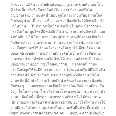
หัวของว่านมีสีขาวหรือสีเหลืองอ่อน รูปร่างคล้ายหัวหอม โดย
หัวว่านนี้เองที่เชื่อกันว่ามีพลังในการปกป้องและขับไล่
วิญญาณร้าย ว่านชนิดนี้นิยมปลูกในกระถางหรือบริเวณใกล้
กับประตูบ้าน เนื่องจากเชื่อว่าจะช่วยป้องกันไม่ให้ผีกระสือเข้า
มาในบ้าน ในตำนานพื้นบ้าน คนไทยในอดีตเชื่อว่าว่านผี
กระสือเป็นสมุนไพรที่มีพลังลึกลับ สามารถป้องกันผีกระสือและ
ผีชนิดอื่น ๆ ได้ โดยเฉพาะในหมู่บ้านชนบทที่มีความเชื่อเกี่ยว
กับผีกระสืออย่างแพร่หลาย ตำนานว่านผีกระสือ หรือว่านผี
กระสือถูกนำมาใช้เป็นเครื่องรางหรือปลูกไว้เพื่อเสริมความ
ปลอดภัย เชื่อกันว่าหากมีว่านผีกระสือในบ้าน ผีกระสือจะไม่
สามารถเข้ามาทำร้ายคนในบ้านได้ เพราะพลังจากหัวว่านจะ
ปล่อยพลังงานออกมาขับไล่สิ่งชั่วร้าย นอกจากนี้ ว่านผี
กระสือยังถูกใช้ในพิธีกรรมบางอย่าง โดยเฉพาะในพิธีไล่ผีหรือ
การทำเสน่ห์เพื่อป้องกันอันตรายจากภูตผี ผู้ที่มีความเชื่อใน
ว่านชนิดนี้มักนำหัวว่านไปพกติดตัวเพื่อเสริมดวงและป้องกัน
ภัยต่าง ๆ นอกจากความเชื่อเรื่องการป้องกันผี ว่านผีกระสือ
ยังถูกใช้ในทางสมุนไพรเพื่อรักษาโรคบางชนิด เช่น การนำหัว
ว่านมาต้มดื่มน้ำเพื่อรักษาอาการปวดท้อง หรือใช้หัวว่านบด
เป็นยาพอกแผลเพื่อบรรเทาอาการอักเสบ อย่างไรก็ตาม การใช้
ว่านผีกระสือในทางสมุนไพรเป็นความเชื่อพื้นบ้านที่ยังไม่มีการ
พิสูจน์ทางวิทยาศาสตร์อย่างชัดเจน ปัจจุบัน ความเชื่อเกี่ยว