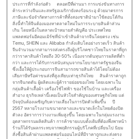
ประการที่กำลังก่อตัว ตลอดปีที่ผ่านมา การแข่งขันทางการ
ค้าระหว่างจีนและสหรัฐอเมริกายังคงร้อนระอุ ด้วยมาตรการ
ภาษีและข้อจำกัดทางการค้าที่ทั้งสองชาตินำมาใช้ตอบโต้กัน
สิ่งนี้ทำให้จีนต้องมองหาตลาดใหม่ในการระบายสินค้าส่วน
เกิน โดยหนึ่งในตลาดเป้าหมายสำคัญคือ ประเทศไทย
แพลตฟอร์มอีคอมเมิร์ซที่นำเข้าสินค้าจากจีนโดยตรง เช่น
Temu, SHEIN และ Alibaba กำลังเติบโตอย่างรวดเร็ว สินค้า
จีนจำนวนมากสามารถส่งตรงถึงผู้บริโภคชาวไทยในราคาที่ถูก
กว่าราคาสินค้าไทยถึง 30-50% เนื่องจากต้นทุนการผลิตที่ต่ำ
กว่า และการได้รับการสนับสนุนจากนโยบายภาครัฐของจีน
ซึ่งเอื้อให้ผู้ประกอบการจีนสามารถขายสินค้าได้โดยไม่ต้อง
เสียภาษีหรือค่าขนส่งที่สูงเทียบเท่าธุรกิจไทย สินค้าราคาถูก
จากจีนกดดัน ผู้ผลิตและผู้ค้ารายย่อยของไทย โดยเฉพาะใน
กลุ่มสินค้าเสื้อผ้า เครื่องใช้ไฟฟ้า ของใช้ในบ้าน และเครื่อง
สำอาง ธุรกิจเหล่านี้เคยเป็นหัวใจสำคัญของเศรษฐกิจไทย แต่
ปัจจุบันต้องเผชิญกับความเสี่ยงในการปิดตัวเพิ่มขึ้น ปี
2567 หลายโรงงานขนาดกลางและขนาดเล็กในไทยต้องปิด
ตัวลง อัตราการว่างงานเพิ่มสูงขึ้น โดยเฉพาะในกลุ่มแรงงาน
อุตสาหกรรมผลิตสินค้า การค้าขายแบบดั้งเดิมที่ต้องพึ่งพาหน้า
ร้านก็ได้รับผลกระทบจากพฤติกรรมผู้บริโภคที่เปลี่ยนไป นิยม
สั่งซื้อสินค้าผ่านแพลตฟอร์มออนไลน์ที่มีราคาถูกและส่งตรง