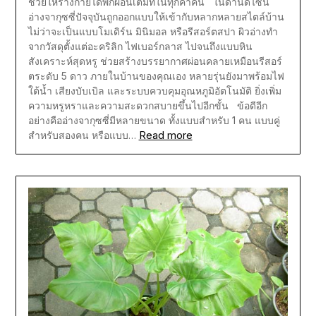
ช่วยให้ร่างกายได้พักผ่อนเต็มที่ในทุกค่ำคืน ในด้านดีไซน์
อ่างจากุซซี่ปัจจุบันถูกออกแบบให้เข้ากับหลากหลายสไตล์บ้าน
ไม่ว่าจะเป็นแบบโมเดิร์น มินิมอล หรือรีสอร์ตสปา ผิวอ่างทำ
จากวัสดุตั้งแต่อะคริลิก ไฟเบอร์กลาส ไปจนถึงแบบหิน
สังเคราะห์สุดหรู ช่วยสร้างบรรยากาศผ่อนคลายเหมือนรีสอร์
ตระดับ 5 ดาว ภายในบ้านของคุณเอง หลายรุ่นยังมาพร้อมไฟ
ใต้น้ำ เสียงบับเบิล และระบบควบคุมอุณหภูมิอัตโนมัติ ยิ่งเพิ่ม
ความหรูหราและความสะดวกสบายขึ้นไปอีกขั้น ข้อดีอีก
อย่างคืออ่างจากุซซี่มีหลายขนาด ทั้งแบบสำหรับ 1 คน แบบคู่
Read more
สำหรับสองคน หรือแบบ…