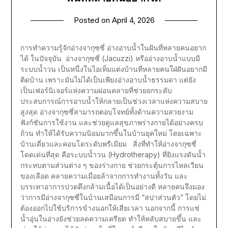
Posted on
April 4, 2026
การทำความรู้จักอ่างจากุซซี่ อ่างอาบน้ำในฝันที่หลายคนอยาก
ได้ ในปัจจุบัน อ่างจากุซซี่ (Jacuzzi) หรืออ่างอาบน้ำแบบมี
ระบบน้ำวน เป็นหนึ่งในไอเท็มแต่งบ้านที่หลายคนใฝ่ฝันอยากมี
ติดบ้าน เพราะมันไม่ได้เป็นเพียงอ่างอาบน้ำธรรมดา แต่ยัง
เป็นเฟอร์นิเจอร์แห่งความผ่อนคลายที่ช่วยยกระดับ
ประสบการณ์การอาบน้ำให้กลายเป็นช่วงเวลาแห่งความสบาย
สูงสุด อ่างจากุซซี่สามารถตอบโจทย์ทั้งด้านความสวยงาม
ฟังก์ชันการใช้งาน และช่วยดูแลสุขภาพร่างกายได้อย่างครบ
ถ้วน ทำให้ได้รับความนิยมมากขึ้นในบ้านยุคใหม่ โดยเฉพาะ
บ้านเดี่ยวและคอนโดระดับพรีเมียม สิ่งที่ทำให้อ่างจากุซซี่
โดดเด่นที่สุด คือระบบน้ำวน (Hydrotherapy) ที่ยิงแรงดันน้ำ
กระทบตามส่วนต่าง ๆ ของร่างกาย ช่วยกระตุ้นการไหลเวียน
ของเลือด คลายความเมื่อยล้าจากการทำงานทั้งวัน และ
บรรเทาอาการปวดตึงกล้ามเนื้อได้เป็นอย่างดี หลายคนจึงมอง
ว่าการมีอ่างจากุซซี่ในบ้านเสมือนการมี “สปาส่วนตัว” โดยไม่
ต้องออกไปใช้บริการข้างนอกให้เสียเวลา นอกจากนี้ การแช่
น้ำอุ่นในอ่างยังช่วยลดความเครียด ทำให้หลับสบายขึ้น และ