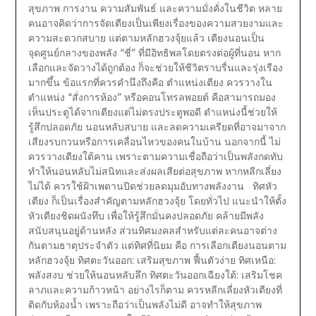
สุขภาพ การงาน ความสัมพันธ์ และความมั่งคั่งในชีวิต หลาย
คนอาจคิดว่าการจัดเตียงเป็นเพียงเรื่องของความสวยงามและ
ความสะดวกสบาย แต่ตามหลักฮวงจุ้ยแล้ว เตียงนอนเป็น
จุดศูนย์กลางของพลัง “ชี่” ที่มีอิทธิพลโดยตรงต่อผู้ที่นอน หาก
เลือกและจัดวางได้ถูกต้อง ก็จะช่วยให้ชีวิตราบรื่นและรุ่งเรือง
มากขึ้น ข้อแรกที่ควรคำนึงถึงคือ ตำแหน่งเตียง ควรวางใน
ตำแหน่ง “สั่งการห้อง” หรือคอนโทรลพอยต์ คือสามารถมอง
เห็นประตูได้จากเตียงแต่ไม่ตรงประตูพอดี ตำแหน่งนี้ช่วยให้
รู้สึกปลอดภัย นอนหลับสบาย และลดความเครียดที่อาจมาจาก
เสียงรบกวนหรือการเคลื่อนไหวของคนในบ้าน นอกจากนี้ ไม่
ควรวางเตียงใต้คาน เพราะตามความเชื่อถือว่าเป็นพลังกดทับ
ทำให้นอนหลับไม่สนิทและส่งผลเสียต่อสุขภาพ หากหลีกเลี่ยง
ไม่ได้ ควรใช้ฝ้าเพดานปิดช่วยลดมุมอับทางพลังงาน ทิศหัว
เตียง ก็เป็นเรื่องสำคัญตามหลักฮวงจุ้ย โดยทั่วไป แนะนำให้ตั้ง
หัวเตียงชิดผนังทึบ เพื่อให้รู้สึกมั่นคงปลอดภัย คล้ายมีพลัง
สนับสนุนอยู่ด้านหลัง ส่วนทิศมงคลสำหรับแต่ละคนอาจต่าง
กันตามธาตุประจำตัว แต่ทิศที่นิยม คือ การเลือกเตียงนอนตาม
หลักฮวงจุ้ย ทิศตะวันออก: เสริมสุขภาพ ฟื้นตัวง่าย ทิศเหนือ:
พลังสงบ ช่วยให้นอนหลับลึก ทิศตะวันออกเฉียงใต้: เสริมโชค
ลาภและความก้าวหน้า อย่างไรก็ตาม ควรหลีกเลี่ยงหัวเตียงที่
ติดกับห้องน้ำ เพราะถือว่าเป็นพลังไม่ดี อาจทำให้สุขภาพ