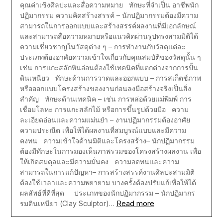
คุณค่าเชิงศิลปะและสื่อความหมาย ทักษะที่จำเป็น อาชีพนัก
ปฏิมากรรม ความคิดสร้างสรรค์ – นักปฏิมากรรมต้องมีความ
สามารถในการออกแบบและสร้างสรรค์ผลงานที่มีเอกลักษณ์
และสามารถสื่อความหมายหรือแนวคิดผ่านรูปทรงสามมิติได้
ความเชี่ยวชาญในวัสดุต่าง ๆ – การทำงานกับวัสดุแต่ละ
ประเภทต้องอาศัยความเข้าใจเกี่ยวกับคุณสมบัติของวัสดุนั้น ๆ
เช่น การแกะสลักหินอ่อนต้องใช้เทคนิคที่แตกต่างจากการปั้น
ดินเหนียว ทักษะด้านการวาดและออกแบบ – การสเก็ตช์ภาพ
หรือออกแบบโครงสร้างของงานก่อนลงมือสร้างจริงเป็นสิ่ง
สำคัญ ทักษะด้านเทคนิค – เช่น การหล่อด้วยแม่พิมพ์ การ
เชื่อมโลหะ การแกะสลักไม้ หรือการขึ้นรูปด้วยมือ ความ
ละเอียดอ่อนและความแม่นยำ – งานปฏิมากรรมต้องอาศัย
ความประณีต เพื่อให้ได้ผลงานที่สมบูรณ์แบบและมีความ
คงทน ความเข้าใจด้านมิติและโครงสร้าง– นักปฏิมากรรม
ต้องมีทักษะในการมองเห็นภาพรวมของโครงสร้างผลงาน เพื่อ
ให้เกิดสมดุลและมีความมั่นคง ความอดทนและความ
สามารถในการแก้ปัญหา– การสร้างสรรค์งานศิลปะสามมิติ
ต้องใช้เวลาและความพยายาม บางครั้งต้องปรับแก้เพื่อให้ได้
ผลลัพธ์ที่ดีที่สุด ประเภทของนักปฏิมากรรม – นักปฏิมากร
Read more
รมดินเหนียว (Clay Sculptor)…