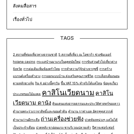
สังคมสื่อสาร
เรื่องทั่วไป
TAGS
2 สถานที่ท่องเที่ยวทางธรรมชาติ
5 สถานที่เที่ยว ณ โอซาก้า ช่วงซัมเมอร์
hoiana casino
กระแสบ้านมาแรงในยุคสมัยใหม่
การขับส่วนตัวไปเที่ยวต่าง
จังหวัด
การต่อเติมเพิ่มห้องครัวไทย
การทำความรู้จักอ่างจากุซซี่
การสร้าง
แบรนด์เครื่องสำอาง
การออกแบบบ้าน ส่งเสริมคุณภาพชีวิต
การเลือกเตียงนอน
ตามหลักฮวงจุ้ย
กิน 4 อย่างนี้ทุกวัน
ขึ้น VAT 15% ทำจริงได้แค่ไหน
ข้อมูลเกี่ยว
คาสิโนเวียดนาม
คาสิโน
ประเภทของไม้มงคล
เวียดนาม ดานัง
ดินแดนแห่งอารยธรรมและประวัติศาสตร์ของลาว
ตำนานพระร่วงวาจาสิทธิ์และขอมดำดิน
ตำนาน ราฟาเอล อัครฑูตสวรรค์
ถ่านเครื่องช่วยฟัง
ตำนานว่านผีกระสือ
ปวดท้องหน่วงๆ แต่ไม่ได้
เป็นประจำเดือน
ปวดหลัง ขาอ่อนแรง ชาบริเวณปลายเท้า
ปีศาจเฟอร์เฟอร์