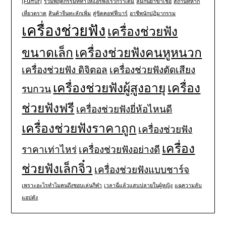
(Furfur)
รวมพฤติกรรมที่ทำให้แอร์พังเร็วกว่าเดิม
ลืมกินยาฆ่าเชื้อ
สถานที่หาก
เที่ยวตราด
สินค้าจีนทะลักเพิ่ม
สู่ขิตคอฟฟี่บาร์
อาชีพนักปฏิมากรรม
เครื่องช่วยฟัง
เครื่องช่วยฟัง
ขนาดเล็ก
เครื่องช่วยฟังคนหูหนวก
เครื่องช่วยฟัง ดิจิตอล
เครื่องช่วยฟังตัดเสียง
เครื่องช่วยฟังผู้สูงอายุ
เครื่อง
รบกวน
ช่วยฟังฟรี
เครื่องช่วยฟังยี่ห้อไหนดี
เครื่องช่วยฟังราคาถูก
เครื่องช่วยฟัง
เครื่อง
ราคาเท่าไหร่
เครื่องช่วยฟังอย่างดี
ช่วยฟังเล็กจิ๋ว
เครื่องช่วยฟังแบบชาร์จ
เพราะอะไรทำไมคนถึงชอบเล่นกีฬา
เวลาฉี่แล้วแสบปลายในผู้หญิง
แฉความลับ
แอปดัง