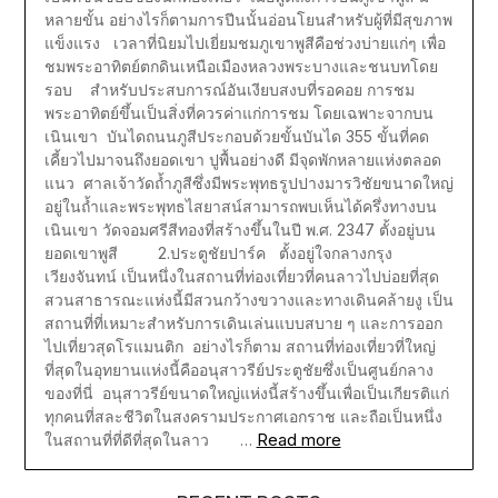
หลายขั้น อย่างไรก็ตามการปีนนั้นอ่อนโยนสำหรับผู้ที่มีสุขภาพ
แข็งแรง เวลาที่นิยมไปเยี่ยมชมภูเขาพูสีคือช่วงบ่ายแก่ๆ เพื่อ
ชมพระอาทิตย์ตกดินเหนือเมืองหลวงพระบางและชนบทโดย
รอบ สำหรับประสบการณ์อันเงียบสงบที่รอคอย การชม
พระอาทิตย์ขึ้นเป็นสิ่งที่ควรค่าแก่การชม โดยเฉพาะจากบน
เนินเขา บันไดถนนภูสีประกอบด้วยขั้นบันได 355 ขั้นที่คด
เคี้ยวไปมาจนถึงยอดเขา ปูพื้นอย่างดี มีจุดพักหลายแห่งตลอด
แนว ศาลเจ้าวัดถ้ำภูสีซึ่งมีพระพุทธรูปปางมารวิชัยขนาดใหญ่
อยู่ในถ้ำและพระพุทธไสยาสน์สามารถพบเห็นได้ครึ่งทางบน
เนินเขา วัดจอมศรีสีทองที่สร้างขึ้นในปี พ.ศ. 2347 ตั้งอยู่บน
ยอดเขาพูสี 2.ประตูชัยปาร์ค ตั้งอยู่ใจกลางกรุง
เวียงจันทน์ เป็นหนึ่งในสถานที่ท่องเที่ยวที่คนลาวไปบ่อยที่สุด
สวนสาธารณะแห่งนี้มีสวนกว้างขวางและทางเดินคล้ายงู เป็น
สถานที่ที่เหมาะสำหรับการเดินเล่นแบบสบาย ๆ และการออก
ไปเที่ยวสุดโรแมนติก อย่างไรก็ตาม สถานที่ท่องเที่ยวที่ใหญ่
ที่สุดในอุทยานแห่งนี้คืออนุสาวรีย์ประตูชัยซึ่งเป็นศูนย์กลาง
ของที่นี่ อนุสาวรีย์ขนาดใหญ่แห่งนี้สร้างขึ้นเพื่อเป็นเกียรติแก่
ทุกคนที่สละชีวิตในสงครามประกาศเอกราช และถือเป็นหนึ่ง
Read more
ในสถานที่ที่ดีที่สุดในลาว …